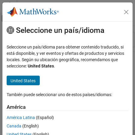
Saltar al contenido
Centro de ayuda de MATLAB
Mostrar/ocultar menú de navegación
Seleccione un país/idioma
Contenido principal
Recurso
Ordenar por
Source
Seleccione un país/idioma para obtener contenido traducido, si
está disponible, y ver eventos y ofertas de productos y servicios
Estado
locales. Según su ubicación geográfica, recomendamos que
seleccione:
United States
.
United States
También puede seleccionar uno de estos países/idiomas:
América
América Latina
(Español)
Canada
(English)
United States
(English)