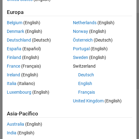
Europa
Belgium
(English)
Netherlands
(English)
Centro de confianza
Marcas comerciales
Denmark
(English)
Norway
(English)
Política de privacidad
Antipiratería
Estado de las aplicaciones
Deutschland
(Deutsch)
Österreich
(Deutsch)
Información de contacto
España
(Español)
Portugal
(English)
© 1994-2026 The MathWorks, Inc.
Finland
(English)
Sweden
(English)
France
(Français)
Switzerland
Seleccione un
España
Ireland
(English)
Deutsch
Italia
(Italiano)
English
Luxembourg
(English)
Français
United Kingdom
(English)
Asia-Pacífico
Australia
(English)
India
(English)