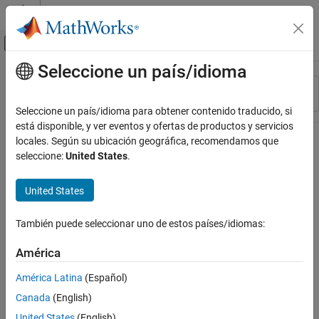
Saltar al contenido
Centro de ayuda de MATLAB
Mostrar/ocultar menú de navegación
Seleccione un país/idioma
Contenido principal
Recurso
Ordenar por
Source
Seleccione un país/idioma para obtener contenido traducido, si
está disponible, y ver eventos y ofertas de productos y servicios
Estado
locales. Según su ubicación geográfica, recomendamos que
seleccione:
United States
.
United States
También puede seleccionar uno de estos países/idiomas:
América
América Latina
(Español)
Canada
(English)
United States
(English)