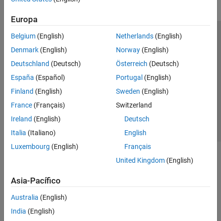
Europa
Belgium
(English)
Netherlands
(English)
Centro de confianza
Marcas comerciales
Denmark
(English)
Norway
(English)
Política de privacidad
Antipiratería
Estado de las aplicaciones
Deutschland
(Deutsch)
Österreich
(Deutsch)
Información de contacto
España
(Español)
Portugal
(English)
© 1994-2026 The MathWorks, Inc.
Finland
(English)
Sweden
(English)
France
(Français)
Switzerland
Seleccione un
España
Ireland
(English)
Deutsch
Italia
(Italiano)
English
Luxembourg
(English)
Français
United Kingdom
(English)
Asia-Pacífico
Australia
(English)
India
(English)