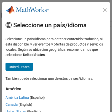
Saltar al contenido
Centro de ayuda de MATLAB
Mostrar/ocultar menú de navegación
Seleccione un país/idioma
Contenido principal
Recurso
Ordenar por
Source
Seleccione un país/idioma para obtener contenido traducido, si
está disponible, y ver eventos y ofertas de productos y servicios
Estado
locales. Según su ubicación geográfica, recomendamos que
seleccione:
United States
.
United States
También puede seleccionar uno de estos países/idiomas:
América
América Latina
(Español)
Canada
(English)
United States
(English)