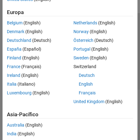
Europa
Belgium
(English)
Netherlands
(English)
Centro de confianza
Marcas comerciales
Denmark
(English)
Norway
(English)
Política de privacidad
Antipiratería
Estado de las aplicaciones
Deutschland
(Deutsch)
Österreich
(Deutsch)
Información de contacto
España
(Español)
Portugal
(English)
© 1994-2026 The MathWorks, Inc.
Finland
(English)
Sweden
(English)
France
(Français)
Switzerland
Seleccione un
España
Ireland
(English)
Deutsch
Italia
(Italiano)
English
Luxembourg
(English)
Français
United Kingdom
(English)
Asia-Pacífico
Australia
(English)
India
(English)