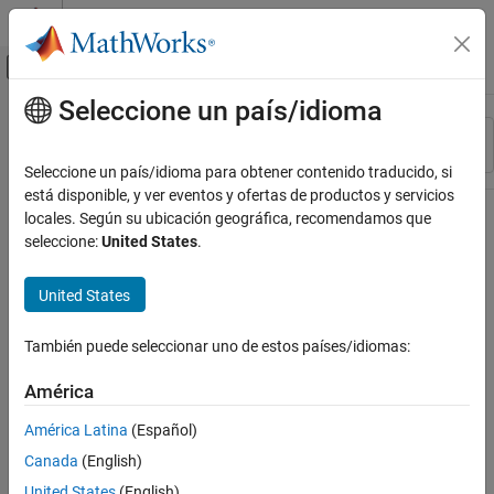
Saltar al contenido
Centro de ayuda de MATLAB
Mostrar/ocultar menú de navegación
Seleccione un país/idioma
Contenido principal
Recurso
Ordenar por
Source
Seleccione un país/idioma para obtener contenido traducido, si
está disponible, y ver eventos y ofertas de productos y servicios
Estado
locales. Según su ubicación geográfica, recomendamos que
seleccione:
United States
.
United States
También puede seleccionar uno de estos países/idiomas:
América
América Latina
(Español)
Canada
(English)
United States
(English)