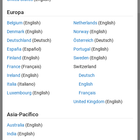
Europa
Belgium
(English)
Netherlands
(English)
Centro de confianza
Marcas comerciales
Denmark
(English)
Norway
(English)
Política de privacidad
Antipiratería
Estado de las aplicaciones
Deutschland
(Deutsch)
Österreich
(Deutsch)
Información de contacto
España
(Español)
Portugal
(English)
© 1994-2026 The MathWorks, Inc.
Finland
(English)
Sweden
(English)
France
(Français)
Switzerland
Seleccione un
España
Ireland
(English)
Deutsch
Italia
(Italiano)
English
Luxembourg
(English)
Français
United Kingdom
(English)
Asia-Pacífico
Australia
(English)
India
(English)