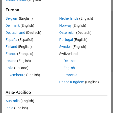
Europa
Belgium
(English)
Netherlands
(English)
Centro de confianza
Marcas comerciales
Denmark
(English)
Norway
(English)
Política de privacidad
Antipiratería
Estado de las aplicaciones
Deutschland
(Deutsch)
Österreich
(Deutsch)
Información de contacto
España
(Español)
Portugal
(English)
© 1994-2026 The MathWorks, Inc.
Finland
(English)
Sweden
(English)
France
(Français)
Switzerland
Seleccione un
España
Ireland
(English)
Deutsch
Italia
(Italiano)
English
Luxembourg
(English)
Français
United Kingdom
(English)
Asia-Pacífico
Australia
(English)
India
(English)