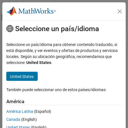
Saltar al contenido
Centro de ayuda de MATLAB
Mostrar/ocultar menú de navegación
Seleccione un país/idioma
Contenido principal
Recurso
Ordenar por
Source
Seleccione un país/idioma para obtener contenido traducido, si
está disponible, y ver eventos y ofertas de productos y servicios
Estado
locales. Según su ubicación geográfica, recomendamos que
seleccione:
United States
.
United States
También puede seleccionar uno de estos países/idiomas:
América
América Latina
(Español)
Canada
(English)
United States
(English)