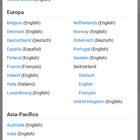
Europa
Belgium
(English)
Netherlands
(English)
Centro de confianza
Marcas comerciales
Denmark
(English)
Norway
(English)
Política de privacidad
Antipiratería
Estado de las aplicaciones
Deutschland
(Deutsch)
Österreich
(Deutsch)
Información de contacto
España
(Español)
Portugal
(English)
© 1994-2026 The MathWorks, Inc.
Finland
(English)
Sweden
(English)
France
(Français)
Switzerland
Seleccione un
España
Ireland
(English)
Deutsch
Italia
(Italiano)
English
Luxembourg
(English)
Français
United Kingdom
(English)
Asia-Pacífico
Australia
(English)
India
(English)