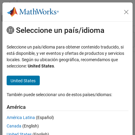
Saltar al contenido
Centro de ayuda de MATLAB
Mostrar/ocultar menú de navegación
Seleccione un país/idioma
Contenido principal
Recurso
Ordenar por
Source
Seleccione un país/idioma para obtener contenido traducido, si
está disponible, y ver eventos y ofertas de productos y servicios
Estado
locales. Según su ubicación geográfica, recomendamos que
seleccione:
United States
.
United States
También puede seleccionar uno de estos países/idiomas:
América
América Latina
(Español)
Canada
(English)
United States
(English)