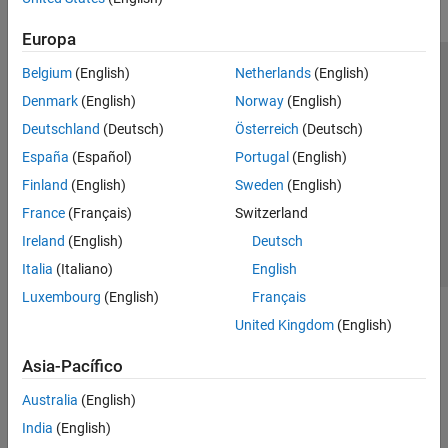
Europa
Belgium
(English)
Netherlands
(English)
Centro de confianza
Marcas comerciales
Denmark
(English)
Norway
(English)
Política de privacidad
Antipiratería
Estado de las aplicaciones
Deutschland
(Deutsch)
Österreich
(Deutsch)
Información de contacto
España
(Español)
Portugal
(English)
© 1994-2026 The MathWorks, Inc.
Finland
(English)
Sweden
(English)
France
(Français)
Switzerland
Seleccione un
España
Ireland
(English)
Deutsch
Italia
(Italiano)
English
Luxembourg
(English)
Français
United Kingdom
(English)
Asia-Pacífico
Australia
(English)
India
(English)