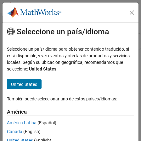
Saltar al contenido
Centro de ayuda de MATLAB
Mostrar/ocultar menú de navegación
Seleccione un país/idioma
Contenido principal
Recurso
Ordenar por
Source
Seleccione un país/idioma para obtener contenido traducido, si
está disponible, y ver eventos y ofertas de productos y servicios
Estado
locales. Según su ubicación geográfica, recomendamos que
seleccione:
United States
.
United States
También puede seleccionar uno de estos países/idiomas:
América
América Latina
(Español)
Canada
(English)
United States
(English)