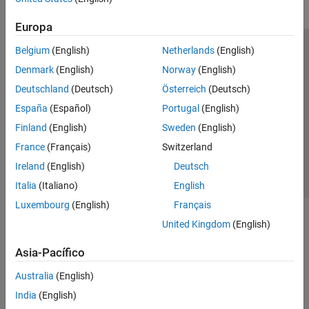
Europa
Belgium
(English)
Netherlands
(English)
Centro de confianza
Marcas comerciales
Denmark
(English)
Norway
(English)
Política de privacidad
Antipiratería
Estado de las aplicaciones
Deutschland
(Deutsch)
Österreich
(Deutsch)
Información de contacto
España
(Español)
Portugal
(English)
© 1994-2026 The MathWorks, Inc.
Finland
(English)
Sweden
(English)
France
(Français)
Switzerland
Seleccione un
España
Ireland
(English)
Deutsch
Italia
(Italiano)
English
Luxembourg
(English)
Français
United Kingdom
(English)
Asia-Pacífico
Australia
(English)
India
(English)