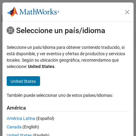
Saltar al contenido
Centro de ayuda de MATLAB
Mostrar/ocultar menú de navegación
Seleccione un país/idioma
Contenido principal
Recurso
Ordenar por
Source
Seleccione un país/idioma para obtener contenido traducido, si
está disponible, y ver eventos y ofertas de productos y servicios
Estado
locales. Según su ubicación geográfica, recomendamos que
seleccione:
United States
.
United States
También puede seleccionar uno de estos países/idiomas:
América
América Latina
(Español)
Canada
(English)
United States
(English)