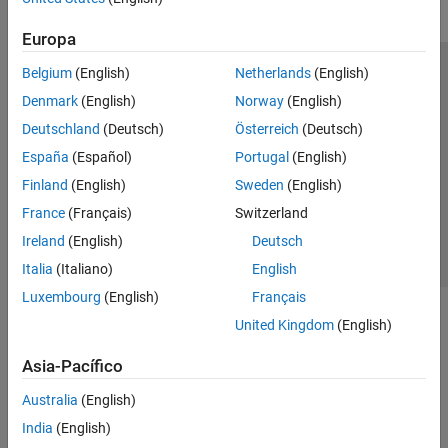
Europa
Belgium
(English)
Netherlands
(English)
Centro de confianza
Marcas comerciales
Denmark
(English)
Norway
(English)
Política de privacidad
Antipiratería
Estado de las aplicaciones
Deutschland
(Deutsch)
Österreich
(Deutsch)
Información de contacto
España
(Español)
Portugal
(English)
© 1994-2026 The MathWorks, Inc.
Finland
(English)
Sweden
(English)
France
(Français)
Switzerland
Seleccione un
España
Ireland
(English)
Deutsch
Italia
(Italiano)
English
Luxembourg
(English)
Français
United Kingdom
(English)
Asia-Pacífico
Australia
(English)
India
(English)