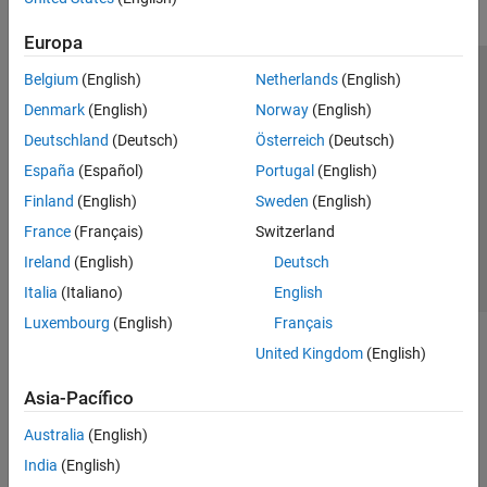
Europa
Belgium
(English)
Netherlands
(English)
Centro de confianza
Marcas comerciales
Denmark
(English)
Norway
(English)
Política de privacidad
Antipiratería
Estado de las aplicaciones
Deutschland
(Deutsch)
Österreich
(Deutsch)
Información de contacto
España
(Español)
Portugal
(English)
© 1994-2026 The MathWorks, Inc.
Finland
(English)
Sweden
(English)
France
(Français)
Switzerland
Seleccione un
España
Ireland
(English)
Deutsch
Italia
(Italiano)
English
Luxembourg
(English)
Français
United Kingdom
(English)
Asia-Pacífico
Australia
(English)
India
(English)