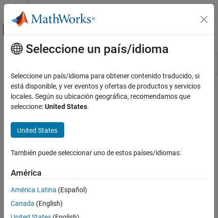
Saltar al contenido
Centro de ayuda de MATLAB
Mostrar/ocultar menú de navegación
Seleccione un país/idioma
Contenido principal
Recurso
Ordenar por
Source
Seleccione un país/idioma para obtener contenido traducido, si
está disponible, y ver eventos y ofertas de productos y servicios
Estado
locales. Según su ubicación geográfica, recomendamos que
seleccione:
United States
.
United States
También puede seleccionar uno de estos países/idiomas:
América
América Latina
(Español)
Canada
(English)
United States
(English)