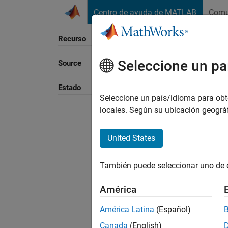
Saltar al contenido
Centro de ayuda de MATLAB
Comu
Recurso
Seleccione un pa
Source
Ordena
Estado
Seleccione un país/idioma para obten
locales. Según su ubicación geogr
United States
También puede seleccionar uno de 
América
América Latina
(Español)
Canada
(English)