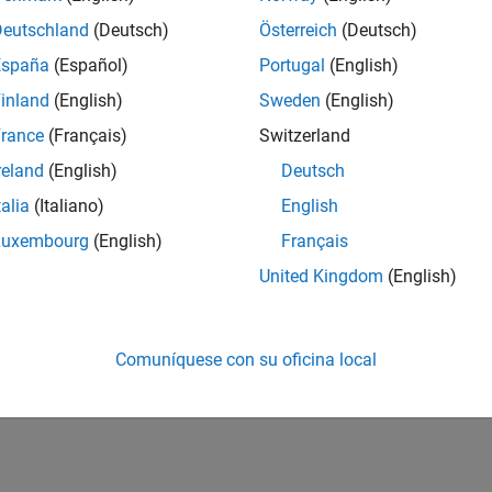
Deutschland
(Deutsch)
Österreich
(Deutsch)
España
(Español)
Portugal
(English)
inland
(English)
Sweden
(English)
rance
(Français)
Switzerland
reland
(English)
Deutsch
talia
(Italiano)
English
Luxembourg
(English)
Français
United Kingdom
(English)
Comuníquese con su oficina local