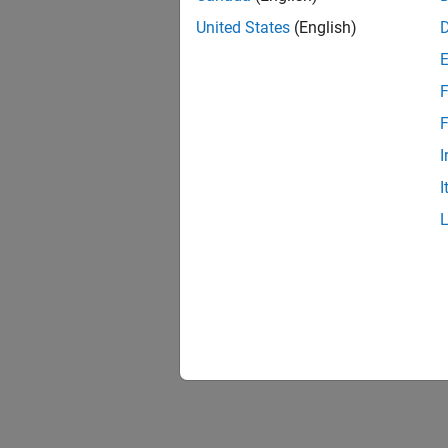
United States
(English)
F
F
I
I