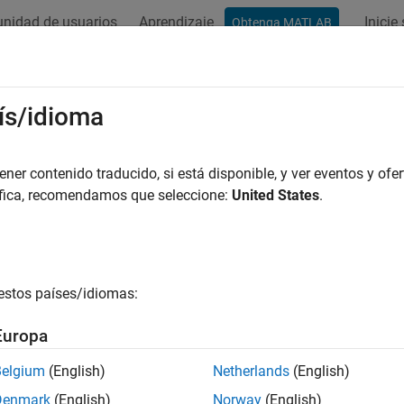
nidad de usuarios
Aprendizaje
Inicie
Obtenga MATLAB
ís/idioma
r por
er contenido traducido, si está disponible, y ver eventos y ofer
áfica, recomendamos que seleccione:
United States
.
estos países/idiomas:
Europa
Belgium
(English)
Netherlands
(English)
Denmark
(English)
Norway
(English)