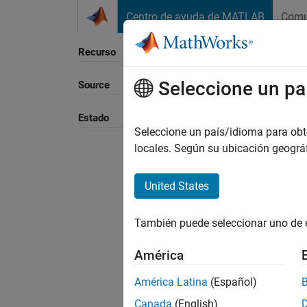
Saltar al contenido
Centro de ayuda de MATLAB
Comu
Recurso
Seleccione un pa
Source
Ordena
Estado
Seleccione un país/idioma para obten
locales. Según su ubicación geogr
United States
También puede seleccionar uno de 
América
América Latina
(Español)
Canada
(English)