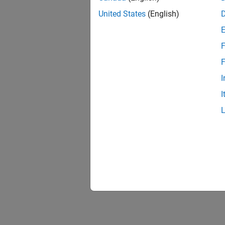
United States
(English)
F
F
I
I