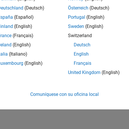
Deutschland
(Deutsch)
Österreich
(Deutsch)
España
(Español)
Portugal
(English)
inland
(English)
Sweden
(English)
rance
(Français)
Switzerland
reland
(English)
Deutsch
talia
(Italiano)
English
Luxembourg
(English)
Français
United Kingdom
(English)
Comuníquese con su oficina local