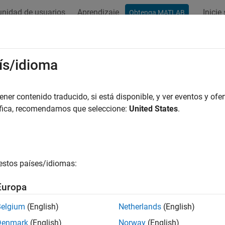
nidad de usuarios
Aprendizaje
Inicie
Obtenga MATLAB
ís/idioma
r por
er contenido traducido, si está disponible, y ver eventos y ofer
áfica, recomendamos que seleccione:
United States
.
estos países/idiomas:
Europa
Belgium
(English)
Netherlands
(English)
Denmark
(English)
Norway
(English)