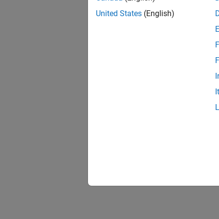
United States
(English)
F
F
I
I