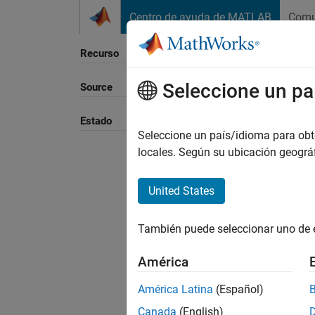
Saltar al contenido
Centro de ayuda de MATLAB
Comu
Recurso
Seleccione un pa
Source
Ordena
Estado
Seleccione un país/idioma para obten
locales. Según su ubicación geogr
United States
También puede seleccionar uno de 
América
América Latina
(Español)
Canada
(English)