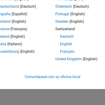
Deutschland
(Deutsch)
Österreich
(Deutsch)
España
(Español)
Portugal
(English)
inland
(English)
Sweden
(English)
rance
(Français)
Switzerland
reland
(English)
Deutsch
talia
(Italiano)
English
Luxembourg
(English)
Français
United Kingdom
(English)
Comuníquese con su oficina local