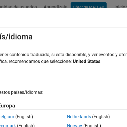
nidad de usuarios
Aprendizaje
Inicie
Obtenga MATLAB
ís/idioma
r por
er contenido traducido, si está disponible, y ver eventos y ofer
áfica, recomendamos que seleccione:
United States
.
estos países/idiomas:
Europa
Belgium
(English)
Netherlands
(English)
Denmark
(English)
Norway
(English)