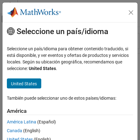
Saltar al contenido
Centro de ayuda de MATLAB
Mostrar/ocultar menú de navegación
Seleccione un país/idioma
Contenido principal
Recurso
Ordenar por
Source
Seleccione un país/idioma para obtener contenido traducido, si
está disponible, y ver eventos y ofertas de productos y servicios
Estado
locales. Según su ubicación geográfica, recomendamos que
seleccione:
United States
.
United States
También puede seleccionar uno de estos países/idiomas:
América
América Latina
(Español)
Canada
(English)
United States
(English)