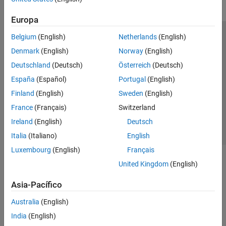
Europa
Belgium
(English)
Netherlands
(English)
Centro de confianza
Marcas comerciales
Denmark
(English)
Norway
(English)
Política de privacidad
Antipiratería
Estado de las aplicaciones
Deutschland
(Deutsch)
Österreich
(Deutsch)
Información de contacto
España
(Español)
Portugal
(English)
© 1994-2026 The MathWorks, Inc.
Finland
(English)
Sweden
(English)
France
(Français)
Switzerland
Seleccione un
España
Ireland
(English)
Deutsch
Italia
(Italiano)
English
Luxembourg
(English)
Français
United Kingdom
(English)
Asia-Pacífico
Australia
(English)
India
(English)