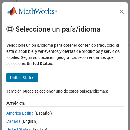
Saltar al contenido
Centro de ayuda de MATLAB
Mostrar/ocultar menú de navegación
Seleccione un país/idioma
Contenido principal
Recurso
Ordenar por
Source
Seleccione un país/idioma para obtener contenido traducido, si
está disponible, y ver eventos y ofertas de productos y servicios
Estado
locales. Según su ubicación geográfica, recomendamos que
seleccione:
United States
.
United States
También puede seleccionar uno de estos países/idiomas:
América
América Latina
(Español)
Canada
(English)
United States
(English)