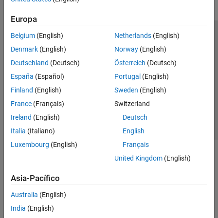
Europa
Belgium
(English)
Netherlands
(English)
Centro de confianza
Marcas comerciales
Denmark
(English)
Norway
(English)
Política de privacidad
Antipiratería
Estado de las aplicaciones
Deutschland
(Deutsch)
Österreich
(Deutsch)
Información de contacto
España
(Español)
Portugal
(English)
© 1994-2026 The MathWorks, Inc.
Finland
(English)
Sweden
(English)
France
(Français)
Switzerland
Seleccione un
España
Ireland
(English)
Deutsch
Italia
(Italiano)
English
Luxembourg
(English)
Français
United Kingdom
(English)
Asia-Pacífico
Australia
(English)
India
(English)