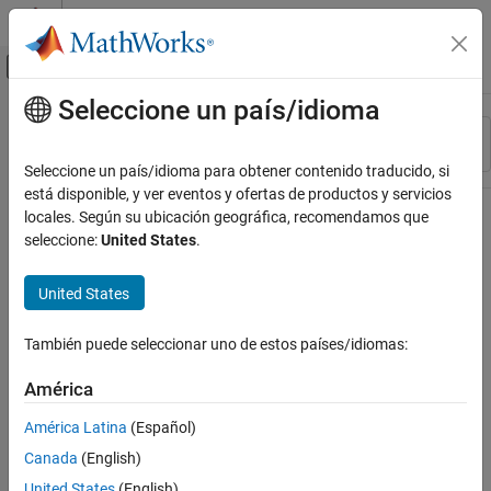
Saltar al contenido
Centro de ayuda de MATLAB
Mostrar/ocultar menú de navegación
Seleccione un país/idioma
Contenido principal
Recurso
Ordenar por
Source
Seleccione un país/idioma para obtener contenido traducido, si
está disponible, y ver eventos y ofertas de productos y servicios
Estado
locales. Según su ubicación geográfica, recomendamos que
seleccione:
United States
.
United States
También puede seleccionar uno de estos países/idiomas:
América
América Latina
(Español)
Canada
(English)
United States
(English)