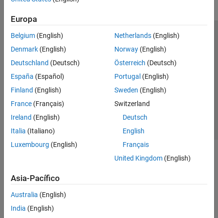
Europa
Belgium
(English)
Netherlands
(English)
Centro de confianza
Marcas comerciales
Denmark
(English)
Norway
(English)
Política de privacidad
Antipiratería
Estado de las aplicaciones
Deutschland
(Deutsch)
Österreich
(Deutsch)
Información de contacto
España
(Español)
Portugal
(English)
© 1994-2026 The MathWorks, Inc.
Finland
(English)
Sweden
(English)
France
(Français)
Switzerland
Seleccione un
España
Ireland
(English)
Deutsch
Italia
(Italiano)
English
Luxembourg
(English)
Français
United Kingdom
(English)
Asia-Pacífico
Australia
(English)
India
(English)