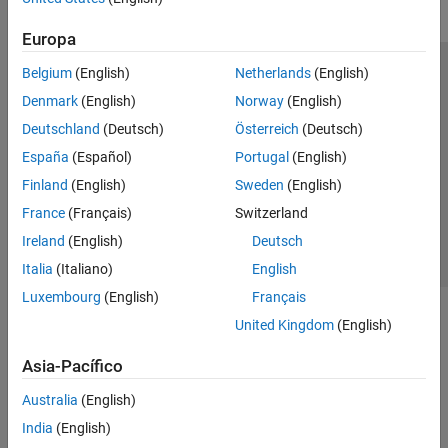
Europa
Belgium
(English)
Netherlands
(English)
Centro de confianza
Marcas comerciales
Denmark
(English)
Norway
(English)
Política de privacidad
Antipiratería
Estado de las aplicaciones
Deutschland
(Deutsch)
Österreich
(Deutsch)
Información de contacto
España
(Español)
Portugal
(English)
© 1994-2026 The MathWorks, Inc.
Finland
(English)
Sweden
(English)
France
(Français)
Switzerland
Seleccione un
España
Ireland
(English)
Deutsch
Italia
(Italiano)
English
Luxembourg
(English)
Français
United Kingdom
(English)
Asia-Pacífico
Australia
(English)
India
(English)