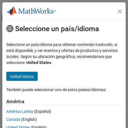
Saltar al contenido
Centro de ayuda de MATLAB
Mostrar/ocultar menú de navegación
Seleccione un país/idioma
Contenido principal
Recurso
Ordenar por
Source
Seleccione un país/idioma para obtener contenido traducido, si
está disponible, y ver eventos y ofertas de productos y servicios
Estado
locales. Según su ubicación geográfica, recomendamos que
seleccione:
United States
.
United States
También puede seleccionar uno de estos países/idiomas:
América
América Latina
(Español)
Canada
(English)
United States
(English)