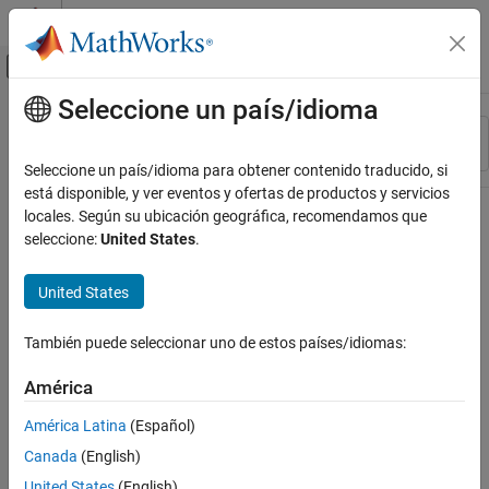
Saltar al contenido
Centro de ayuda de MATLAB
Mostrar/ocultar menú de navegación
Seleccione un país/idioma
Contenido principal
Recurso
Ordenar por
Source
Seleccione un país/idioma para obtener contenido traducido, si
está disponible, y ver eventos y ofertas de productos y servicios
Estado
locales. Según su ubicación geográfica, recomendamos que
seleccione:
United States
.
United States
También puede seleccionar uno de estos países/idiomas:
América
América Latina
(Español)
Canada
(English)
United States
(English)