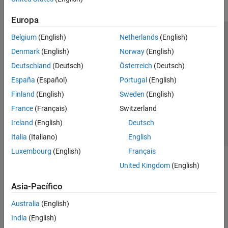
Europa
Belgium
(English)
Netherlands
(English)
Centro de confianza
Marcas comerciales
Denmark
(English)
Norway
(English)
Política de privacidad
Antipiratería
Estado de las aplicaciones
Deutschland
(Deutsch)
Österreich
(Deutsch)
Información de contacto
España
(Español)
Portugal
(English)
© 1994-2026 The MathWorks, Inc.
Finland
(English)
Sweden
(English)
France
(Français)
Switzerland
Seleccione un
España
Ireland
(English)
Deutsch
Italia
(Italiano)
English
Luxembourg
(English)
Français
United Kingdom
(English)
Asia-Pacífico
Australia
(English)
India
(English)