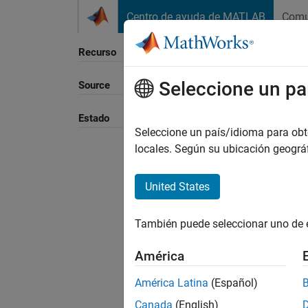
Saltar al contenido
Centro de ayuda de MATLAB
Comu
Recurso
Seleccione un pa
Source
Ordena
Estado
Seleccione un país/idioma para obten
locales. Según su ubicación geogr
United States
También puede seleccionar uno de 
América
América Latina
(Español)
Canada
(English)