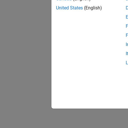
United States
(English)
F
F
I
I