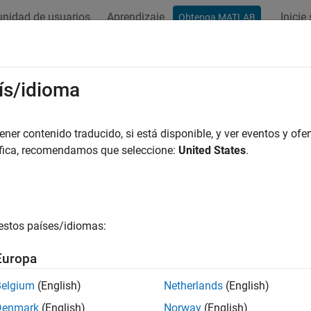
nidad de usuarios
Aprendizaje
Inicie
Obtenga MATLAB
ís/idioma
r por
er contenido traducido, si está disponible, y ver eventos y ofer
áfica, recomendamos que seleccione:
United States
.
estos países/idiomas:
Europa
Belgium
(English)
Netherlands
(English)
Denmark
(English)
Norway
(English)