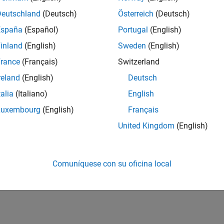
Deutschland
(Deutsch)
Österreich
(Deutsch)
España
(Español)
Portugal
(English)
inland
(English)
Sweden
(English)
rance
(Français)
Switzerland
reland
(English)
Deutsch
talia
(Italiano)
English
Luxembourg
(English)
Français
United Kingdom
(English)
Comuníquese con su oficina local