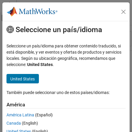
Saltar al contenido
Centro de ayuda de MATLAB
Mostrar/ocultar menú de navegación
Seleccione un país/idioma
Contenido principal
Recurso
Ordenar por
Source
Seleccione un país/idioma para obtener contenido traducido, si
está disponible, y ver eventos y ofertas de productos y servicios
Estado
locales. Según su ubicación geográfica, recomendamos que
seleccione:
United States
.
United States
También puede seleccionar uno de estos países/idiomas:
América
América Latina
(Español)
Canada
(English)
United States
(English)