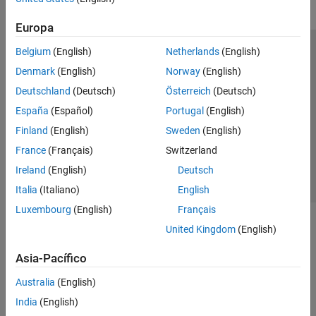
Europa
Belgium
(English)
Netherlands
(English)
Centro de confianza
Marcas comerciales
Denmark
(English)
Norway
(English)
Política de privacidad
Antipiratería
Estado de las aplicaciones
Deutschland
(Deutsch)
Österreich
(Deutsch)
Información de contacto
España
(Español)
Portugal
(English)
© 1994-2026 The MathWorks, Inc.
Finland
(English)
Sweden
(English)
France
(Français)
Switzerland
Seleccione un
España
Ireland
(English)
Deutsch
Italia
(Italiano)
English
Luxembourg
(English)
Français
United Kingdom
(English)
Asia-Pacífico
Australia
(English)
India
(English)