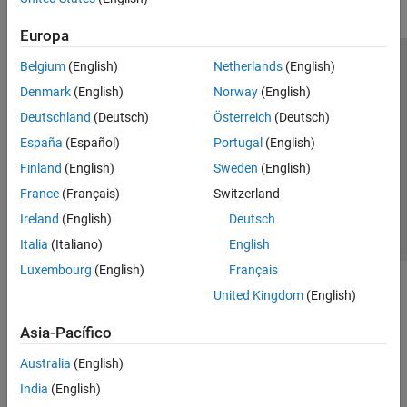
Europa
Belgium
(English)
Netherlands
(English)
Centro de confianza
Marcas comerciales
Denmark
(English)
Norway
(English)
Política de privacidad
Antipiratería
Estado de las aplicaciones
Deutschland
(Deutsch)
Österreich
(Deutsch)
Información de contacto
España
(Español)
Portugal
(English)
© 1994-2026 The MathWorks, Inc.
Finland
(English)
Sweden
(English)
France
(Français)
Switzerland
Seleccione un
España
Ireland
(English)
Deutsch
Italia
(Italiano)
English
Luxembourg
(English)
Français
United Kingdom
(English)
Asia-Pacífico
Australia
(English)
India
(English)