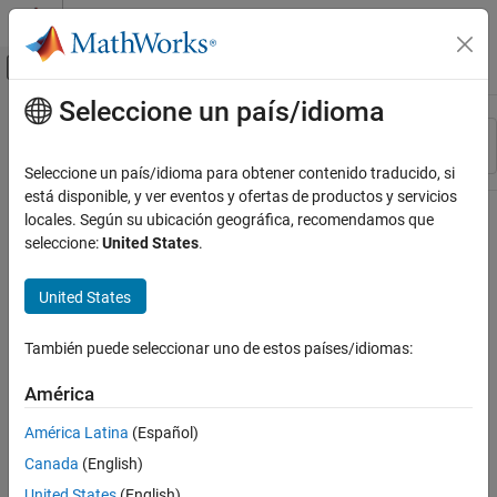
Saltar al contenido
Centro de ayuda de MATLAB
Mostrar/ocultar menú de navegación
Seleccione un país/idioma
Contenido principal
Recurso
Ordenar por
Source
Seleccione un país/idioma para obtener contenido traducido, si
está disponible, y ver eventos y ofertas de productos y servicios
Estado
locales. Según su ubicación geográfica, recomendamos que
seleccione:
United States
.
United States
También puede seleccionar uno de estos países/idiomas:
América
América Latina
(Español)
Canada
(English)
United States
(English)