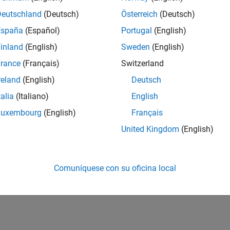
Deutschland
(Deutsch)
Österreich
(Deutsch)
España
(Español)
Portugal
(English)
inland
(English)
Sweden
(English)
rance
(Français)
Switzerland
reland
(English)
Deutsch
talia
(Italiano)
English
Luxembourg
(English)
Français
United Kingdom
(English)
Comuníquese con su oficina local