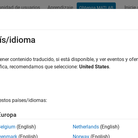
nidad de usuarios
Aprendizaje
Inicie
Obtenga MATLAB
ís/idioma
r por
er contenido traducido, si está disponible, y ver eventos y ofer
áfica, recomendamos que seleccione:
United States
.
estos países/idiomas:
Europa
Belgium
(English)
Netherlands
(English)
Denmark
(English)
Norway
(English)