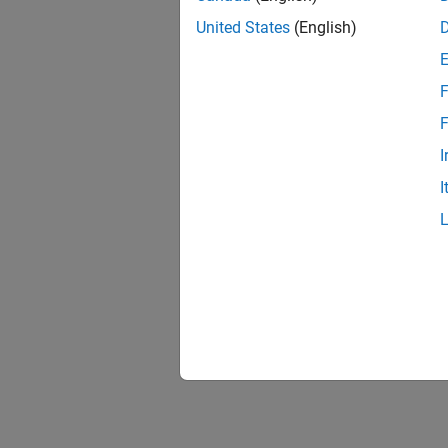
United States
(English)
F
F
I
I