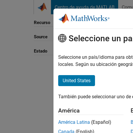
Saltar al contenido
Centro de ayuda de MATLAB
Comu
Recurso
Seleccione un pa
Source
Ordena
Estado
Seleccione un país/idioma para obten
locales. Según su ubicación geogr
United States
También puede seleccionar uno de 
América
América Latina
(Español)
Canada
(English)