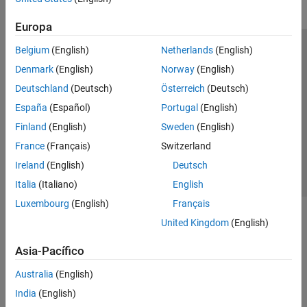
Europa
Belgium
(English)
Netherlands
(English)
Centro de confianza
Marcas comerciales
Denmark
(English)
Norway
(English)
Política de privacidad
Antipiratería
Estado de las aplicaciones
Deutschland
(Deutsch)
Österreich
(Deutsch)
Información de contacto
España
(Español)
Portugal
(English)
© 1994-2026 The MathWorks, Inc.
Finland
(English)
Sweden
(English)
France
(Français)
Switzerland
Seleccione un
España
Ireland
(English)
Deutsch
Italia
(Italiano)
English
Luxembourg
(English)
Français
United Kingdom
(English)
Asia-Pacífico
Australia
(English)
India
(English)