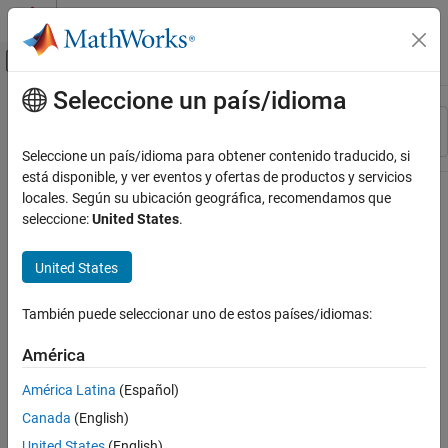
Saltar al contenido
Centro de ayuda de MATLAB
Mostrar/ocultar menú de navegación
Seleccione un país/idioma
Contenido principal
Recurso
Ordenar por
Source
Seleccione un país/idioma para obtener contenido traducido, si
está disponible, y ver eventos y ofertas de productos y servicios
Estado
locales. Según su ubicación geográfica, recomendamos que
seleccione:
United States
.
United States
También puede seleccionar uno de estos países/idiomas:
América
América Latina
(Español)
Canada
(English)
United States
(English)