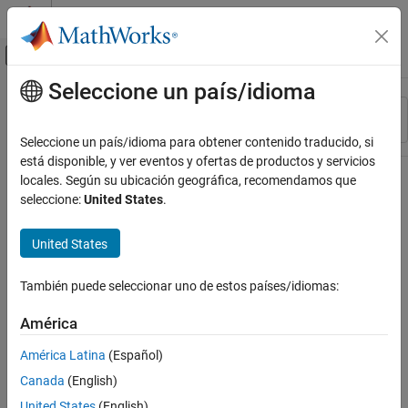
Saltar al contenido
Centro de ayuda de MATLAB
Mostrar/ocultar menú de navegación
Seleccione un país/idioma
Contenido principal
Recurso
Ordenar por
Source
Seleccione un país/idioma para obtener contenido traducido, si
está disponible, y ver eventos y ofertas de productos y servicios
Estado
locales. Según su ubicación geográfica, recomendamos que
seleccione:
United States
.
United States
También puede seleccionar uno de estos países/idiomas:
América
América Latina
(Español)
Canada
(English)
United States
(English)