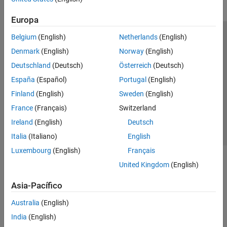
Europa
Belgium
(English)
Netherlands
(English)
Centro de confianza
Marcas comerciales
Denmark
(English)
Norway
(English)
Política de privacidad
Antipiratería
Estado de las aplicaciones
Deutschland
(Deutsch)
Österreich
(Deutsch)
Información de contacto
España
(Español)
Portugal
(English)
© 1994-2026 The MathWorks, Inc.
Finland
(English)
Sweden
(English)
France
(Français)
Switzerland
Seleccione un
España
Ireland
(English)
Deutsch
Italia
(Italiano)
English
Luxembourg
(English)
Français
United Kingdom
(English)
Asia-Pacífico
Australia
(English)
India
(English)