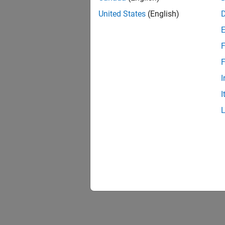
United States
(English)
F
F
I
I