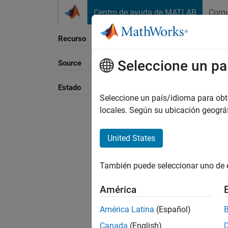
Saltar al contenido
Centro de ayuda de MATLAB
Comu
Recurso
Seleccione un pa
Source
Ordena
Estado
Seleccione un país/idioma para obten
locales. Según su ubicación geogr
United States
También puede seleccionar uno de 
América
América Latina
(Español)
Canada
(English)