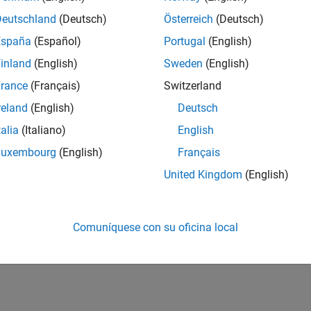
Deutschland
(Deutsch)
Österreich
(Deutsch)
España
(Español)
Portugal
(English)
inland
(English)
Sweden
(English)
rance
(Français)
Switzerland
reland
(English)
Deutsch
talia
(Italiano)
English
Luxembourg
(English)
Français
United Kingdom
(English)
Comuníquese con su oficina local