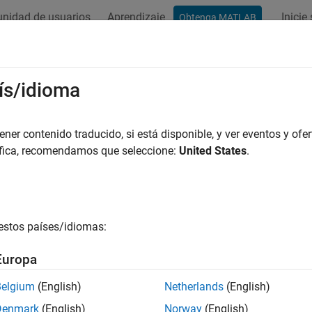
nidad de usuarios
Aprendizaje
Inicie
Obtenga MATLAB
ís/idioma
r por
er contenido traducido, si está disponible, y ver eventos y ofer
áfica, recomendamos que seleccione:
United States
.
estos países/idiomas:
Europa
Belgium
(English)
Netherlands
(English)
Denmark
(English)
Norway
(English)