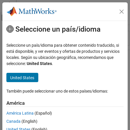
Saltar al contenido
Centro de ayuda de MATLAB
Mostrar/ocultar menú de navegación
Seleccione un país/idioma
Contenido principal
Recurso
Ordenar por
Source
Seleccione un país/idioma para obtener contenido traducido, si
está disponible, y ver eventos y ofertas de productos y servicios
Estado
locales. Según su ubicación geográfica, recomendamos que
seleccione:
United States
.
United States
También puede seleccionar uno de estos países/idiomas:
América
América Latina
(Español)
Canada
(English)
United States
(English)