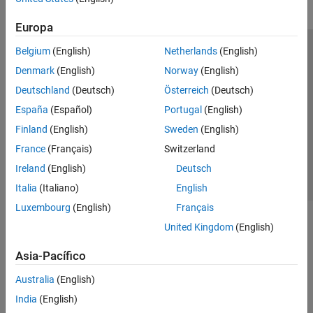
Europa
Belgium
(English)
Netherlands
(English)
Centro de confianza
Marcas comerciales
Denmark
(English)
Norway
(English)
Política de privacidad
Antipiratería
Estado de las aplicaciones
Deutschland
(Deutsch)
Österreich
(Deutsch)
Información de contacto
España
(Español)
Portugal
(English)
© 1994-2026 The MathWorks, Inc.
Finland
(English)
Sweden
(English)
France
(Français)
Switzerland
Seleccione un
España
Ireland
(English)
Deutsch
Italia
(Italiano)
English
Luxembourg
(English)
Français
United Kingdom
(English)
Asia-Pacífico
Australia
(English)
India
(English)