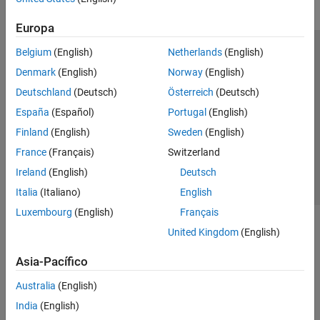
Europa
Belgium
(English)
Netherlands
(English)
Centro de confianza
Marcas comerciales
Denmark
(English)
Norway
(English)
Política de privacidad
Antipiratería
Estado de las aplicaciones
Deutschland
(Deutsch)
Österreich
(Deutsch)
Información de contacto
España
(Español)
Portugal
(English)
© 1994-2026 The MathWorks, Inc.
Finland
(English)
Sweden
(English)
France
(Français)
Switzerland
Seleccione un
España
Ireland
(English)
Deutsch
Italia
(Italiano)
English
Luxembourg
(English)
Français
United Kingdom
(English)
Asia-Pacífico
Australia
(English)
India
(English)