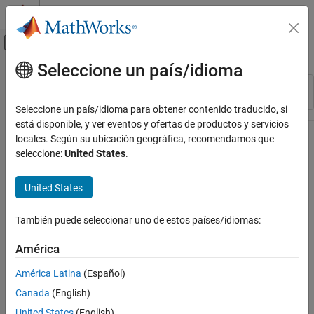
Saltar al contenido
Centro de ayuda de MATLAB
Mostrar/ocultar menú de navegación
Seleccione un país/idioma
Contenido principal
Recurso
Ordenar por
Source
Seleccione un país/idioma para obtener contenido traducido, si
está disponible, y ver eventos y ofertas de productos y servicios
Estado
locales. Según su ubicación geográfica, recomendamos que
seleccione:
United States
.
United States
También puede seleccionar uno de estos países/idiomas:
América
América Latina
(Español)
Canada
(English)
United States
(English)