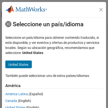
Saltar al contenido
Centro de ayuda de MATLAB
Mostrar/ocultar menú de navegación
Seleccione un país/idioma
Contenido principal
Recurso
Ordenar por
Source
Seleccione un país/idioma para obtener contenido traducido, si
está disponible, y ver eventos y ofertas de productos y servicios
Estado
locales. Según su ubicación geográfica, recomendamos que
seleccione:
United States
.
United States
También puede seleccionar uno de estos países/idiomas:
América
América Latina
(Español)
Canada
(English)
United States
(English)