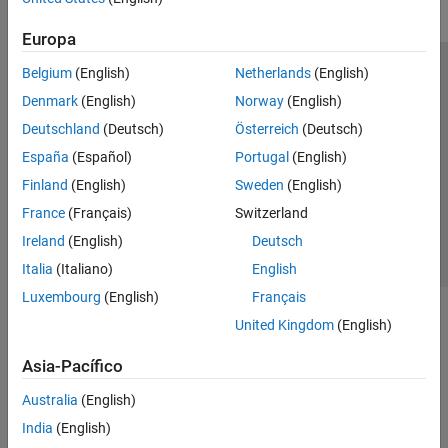
Europa
Belgium
(English)
Netherlands
(English)
Centro de confianza
Marcas comerciales
Denmark
(English)
Norway
(English)
Política de privacidad
Antipiratería
Estado de las aplicaciones
Deutschland
(Deutsch)
Österreich
(Deutsch)
Información de contacto
España
(Español)
Portugal
(English)
© 1994-2026 The MathWorks, Inc.
Finland
(English)
Sweden
(English)
France
(Français)
Switzerland
Seleccione un
España
Ireland
(English)
Deutsch
Italia
(Italiano)
English
Luxembourg
(English)
Français
United Kingdom
(English)
Asia-Pacífico
Australia
(English)
India
(English)