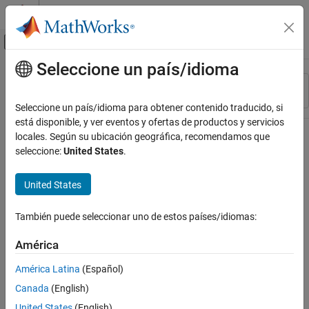
Saltar al contenido
Centro de ayuda de MATLAB
Mostrar/ocultar menú de navegación
Seleccione un país/idioma
Contenido principal
Recurso
Ordenar por
Source
Seleccione un país/idioma para obtener contenido traducido, si
está disponible, y ver eventos y ofertas de productos y servicios
Estado
locales. Según su ubicación geográfica, recomendamos que
seleccione:
United States
.
United States
También puede seleccionar uno de estos países/idiomas:
América
América Latina
(Español)
Canada
(English)
United States
(English)