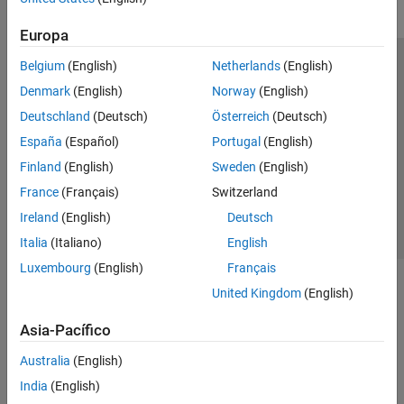
Europa
Belgium
(English)
Netherlands
(English)
Centro de confianza
Marcas comerciales
Denmark
(English)
Norway
(English)
Política de privacidad
Antipiratería
Estado de las aplicaciones
Deutschland
(Deutsch)
Österreich
(Deutsch)
Información de contacto
España
(Español)
Portugal
(English)
© 1994-2026 The MathWorks, Inc.
Finland
(English)
Sweden
(English)
France
(Français)
Switzerland
Seleccione un
España
Ireland
(English)
Deutsch
Italia
(Italiano)
English
Luxembourg
(English)
Français
United Kingdom
(English)
Asia-Pacífico
Australia
(English)
India
(English)