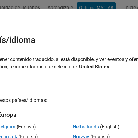
nidad de usuarios
Aprendizaje
Inicie
Obtenga MATLAB
ís/idioma
r por
er contenido traducido, si está disponible, y ver eventos y ofer
áfica, recomendamos que seleccione:
United States
.
estos países/idiomas:
Europa
Belgium
(English)
Netherlands
(English)
Denmark
(English)
Norway
(English)