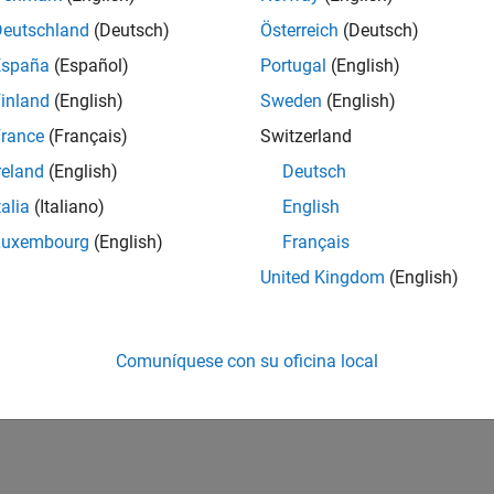
Deutschland
(Deutsch)
Österreich
(Deutsch)
España
(Español)
Portugal
(English)
inland
(English)
Sweden
(English)
rance
(Français)
Switzerland
reland
(English)
Deutsch
talia
(Italiano)
English
Luxembourg
(English)
Français
United Kingdom
(English)
Comuníquese con su oficina local