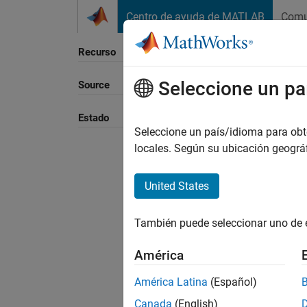
Saltar al contenido
Centro de ayuda de MATLAB
Comu
Recurso
Seleccione un pa
Source
Ordena
Estado
Seleccione un país/idioma para obten
locales. Según su ubicación geogr
United States
También puede seleccionar uno de 
América
América Latina
(Español)
Canada
(English)