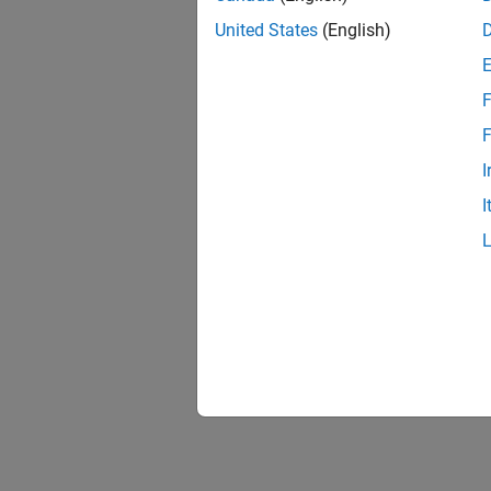
United States
(English)
F
F
I
I