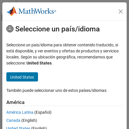
Saltar al contenido
Centro de ayuda de MATLAB
Mostrar/ocultar menú de navegación
Seleccione un país/idioma
Contenido principal
Recurso
Source
Seleccione un país/idioma para obtener contenido traducido, si
está disponible, y ver eventos y ofertas de productos y servicios
Estado
locales. Según su ubicación geográfica, recomendamos que
seleccione:
United States
.
United States
También puede seleccionar uno de estos países/idiomas:
América
América Latina
(Español)
Canada
(English)
United States
(English)