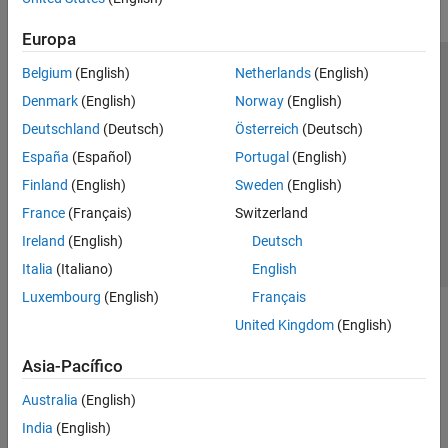
Europa
Belgium
(English)
Netherlands
(English)
Centro de confianza
Marcas comerciales
Denmark
(English)
Norway
(English)
Política de privacidad
Antipiratería
Estado de las aplicaciones
Deutschland
(Deutsch)
Österreich
(Deutsch)
Información de contacto
España
(Español)
Portugal
(English)
© 1994-2026 The MathWorks, Inc.
Finland
(English)
Sweden
(English)
France
(Français)
Switzerland
Seleccione un
España
Ireland
(English)
Deutsch
Italia
(Italiano)
English
Luxembourg
(English)
Français
United Kingdom
(English)
Asia-Pacífico
Australia
(English)
India
(English)