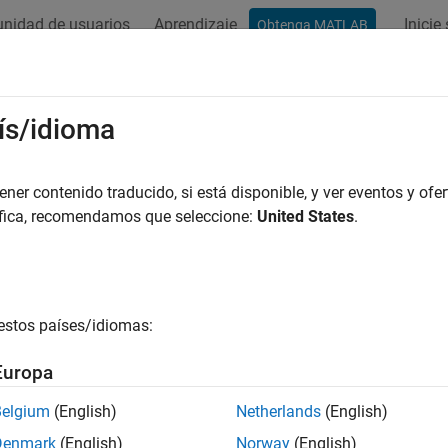
nidad de usuarios
Aprendizaje
Inicie
Obtenga MATLAB
ís/idioma
er contenido traducido, si está disponible, y ver eventos y ofer
áfica, recomendamos que seleccione:
United States
.
estos países/idiomas:
Europa
Belgium
(English)
Netherlands
(English)
Denmark
(English)
Norway
(English)