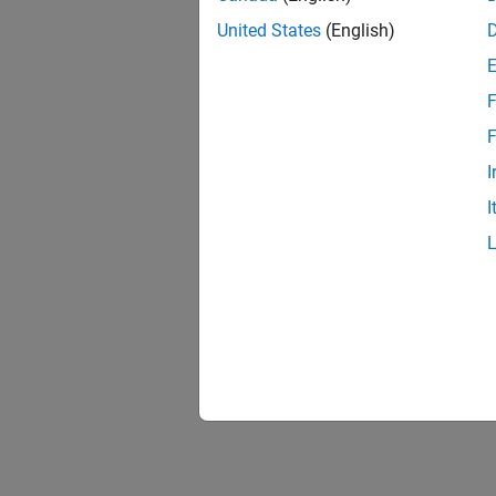
United States
(English)
F
F
I
I