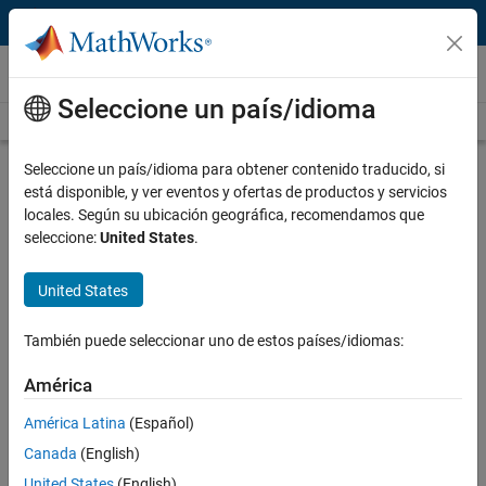
Saltar al contenido
Vídeos
Seleccione un país/idioma
Videos Home
Search
Play
Vi
2:38
Seleccione un país/idioma para obtener contenido traducido, si
está disponible, y ver eventos y ofertas de productos y servicios
Description
locales. Según su ubicación geográfica, recomendamos que
seleccione:
United States
.
Video
Flux Marine Redefines Marine
Propulsion Through Electrification
United States
Published: 10 Jul 2024
También puede seleccionar uno de estos países/idiomas:
América
Full Transcript
América Latina
(Español)
Canada
(English)
Related Resources
United States
(English)