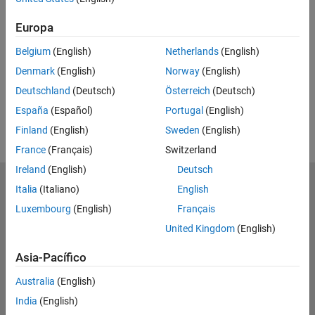
Feedback
Europa
UP NEXT
Belgium
(English)
Netherlands
(English)
RELATED VIDEOS
Denmark
(English)
Norway
(English)
Deutschland
(Deutsch)
Österreich
(Deutsch)
España
(Español)
Portugal
(English)
Finland
(English)
Sweden
(English)
France
(Français)
Switzerland
Ireland
(English)
Deutsch
MathWorks
Italia
(Italiano)
English
Accelerating the pace of engineering and science
Luxembourg
(English)
Français
United Kingdom
(English)
Explorar productos
Asia-Pacífico
Probar o comprar
Australia
(English)
Aprender a utilizar
India
(English)