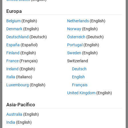
forma gratuita
Europa
Únase a los millones de ingenieros y científicos que utilizan MATLAB,
Belgium
(English)
Netherlands
(English)
Simulink y otros productos complementarios para solucionar
Denmark
(English)
Norway
(English)
complejos retos de diseño.
Deutschland
(Deutsch)
Österreich
(Deutsch)
España
(Español)
Portugal
(English)
Obtenga MATLAB
Finland
(English)
Sweden
(English)
France
(Français)
Switzerland
Ireland
(English)
Deutsch
Italia
(Italiano)
English
Luxembourg
(English)
Français
United Kingdom
(English)
Asia-Pacífico
Acceda a MATLAB, Simulink y mucho más.
Australia
(English)
India
(English)