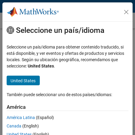
Saltar al contenido
Obtenga MATLAB
Seleccione un país/idioma
Seleccione un país/idioma para obtener contenido traducido, si
está disponible, y ver eventos y ofertas de productos y servicios
locales. Según su ubicación geográfica, recomendamos que
seleccione:
United States
.
United States
También puede seleccionar uno de estos países/idiomas:
América
América Latina
(Español)
Canada
(English)
Pruebe MATLAB, Simulink y más, de
United States
(English)