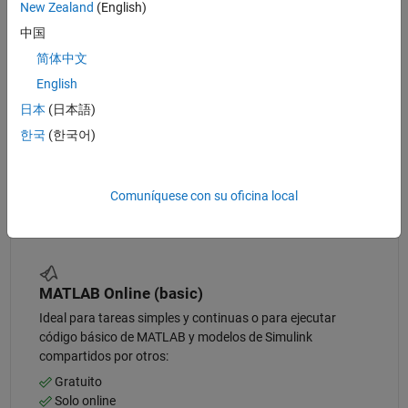
New Zealand
(English)
Versión de prueba de 30 días
中国
Ideal para evaluar la versión completa con licencia antes
简体中文
de la compra:
English
Gratuito
日本
(日本語)
Versión de escritorio y online
한국
(한국어)
Uso ilimitado durante 30 días
Incluye MATLAB, Simulink y
más de 80 productos
Comuníquese con su oficina local
MATLAB Online (basic)
Ideal para tareas simples y continuas o para ejecutar
código básico de MATLAB y modelos de Simulink
compartidos por otros:
Gratuito
Solo online