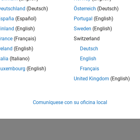
Deutschland
(Deutsch)
Österreich
(Deutsch)
España
(Español)
Portugal
(English)
inland
(English)
Sweden
(English)
rance
(Français)
Switzerland
reland
(English)
Deutsch
talia
(Italiano)
English
Luxembourg
(English)
Français
United Kingdom
(English)
Comuníquese con su oficina local