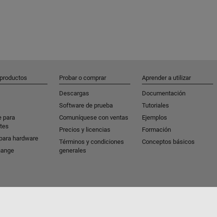
 productos
Probar o comprar
Aprender a utilizar
Descargas
Documentación
Software de prueba
Tutoriales
e para
Comuníquese con ventas
Ejemplos
tes
Precios y licencias
Formación
para hardware
Términos y condiciones
Conceptos básicos
hange
generales