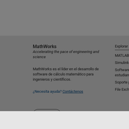
MathWorks
Explorar
Accelerating the pace of engineering and
MATLAB
science
Simulink
MathWorks es el líder en el desarrollo de
Softwar
software de cálculo matemático para
estudian
ingenieros y científicos.
Soporte 
File Exc
¿Necesita ayuda?
Contáctenos
Seleccione un país/idioma
España