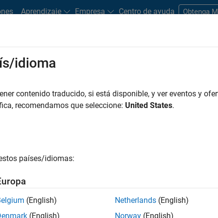
ones
Aprendizaje
Empresa
Centro de ayuda
Obtenga 
ís/idioma
dware Support
er contenido traducido, si está disponible, y ver eventos y ofer
Search Hardware Support
áfica, recomendamos que seleccione:
United States
.
Find integrated hardware solutions with MATLAB and Simulink.
estos países/idiomas:
Europa
Belgium
(English)
Netherlands
(English)
Denmark
(English)
Norway
(English)