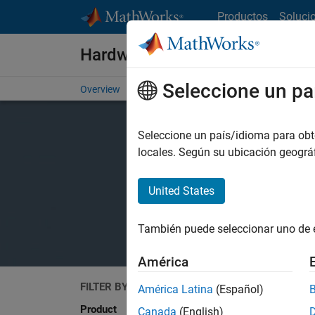
Saltar al contenido
Productos
Soluci
Hardware Support
Seleccione un pa
Overview
Search Hardware Support
Request Har
Seleccione un país/idioma para obten
locales. Según su ubicación geogr
United States
También puede seleccionar uno de 
América
FILTER BY
Search
América Latina
(Español)
Product
Canada
(English)