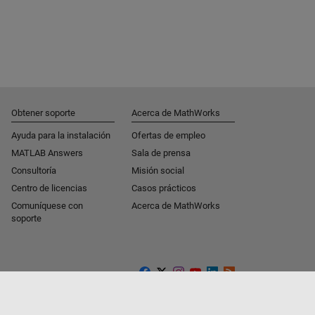
Obtener soporte
Acerca de MathWorks
Ayuda para la instalación
Ofertas de empleo
MATLAB Answers
Sala de prensa
Consultoría
Misión social
Centro de licencias
Casos prácticos
Comuníquese con
Acerca de MathWorks
soporte