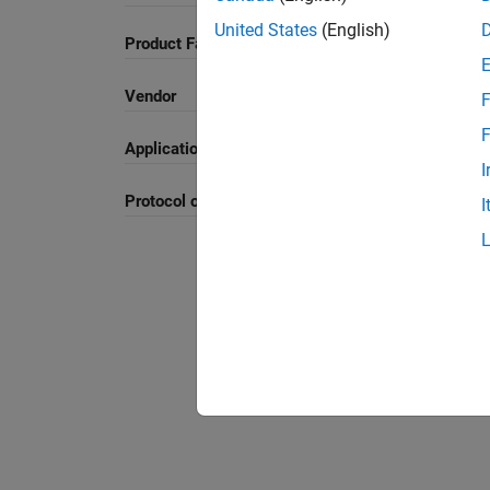
United States
(English)
Product Family and Category
Vendor
F
F
Application
I
Protocol or Standard
I