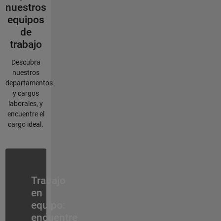
nuestros
equipos
de
trabajo
Descubra
nuestros
departamentos
y cargos
laborales, y
encuentre el
cargo ideal.
Navegación de panel
Trabajo
en
equipo:
encuentre