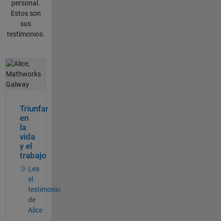
personal.
Estos son
sus
testimonios.
Navegación de panel
Triunfar
en
la
vida
y el
trabajo
Lea
el
testimonio
de
Alice