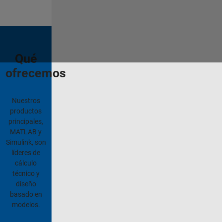
Qué
ofrecemos
Nuestros
productos
principales,
MATLAB y
Simulink, son
líderes de
cálculo
técnico y
diseño
basado en
modelos.