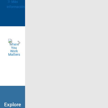
Más
información
Explore