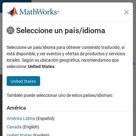
Saltar al contenido
Ofertas
de
Seleccione un país/idioma
empleo
en
Seleccione un país/idioma para obtener contenido traducido, si
MathWorks
está disponible, y ver eventos y ofertas de productos y servicios
locales. Según su ubicación geográfica, recomendamos que
Visión general
Búsqueda de empleo
Oficinas locales
Estudiantes 
seleccione:
United States
.
United States
También puede seleccionar uno de estos países/idiomas:
América
América Latina
(Español)
Canada
(English)
United States
(English)