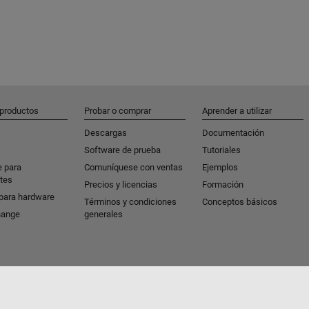
 productos
Probar o comprar
Aprender a utilizar
Descargas
Documentación
Software de prueba
Tutoriales
e para
Comuníquese con ventas
Ejemplos
tes
Precios y licencias
Formación
para hardware
Términos y condiciones
Conceptos básicos
hange
generales