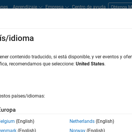
ones
Aprendizaje
Empresa
Centro de ayuda
Obtenga 
ís/idioma
dware Support
er contenido traducido, si está disponible, y ver eventos y ofer
Search Hardware Support
áfica, recomendamos que seleccione:
United States
.
Find integrated hardware solutions with MATLAB and Simulink.
estos países/idiomas:
Europa
Belgium
(English)
Netherlands
(English)
Denmark
(English)
Norway
(English)