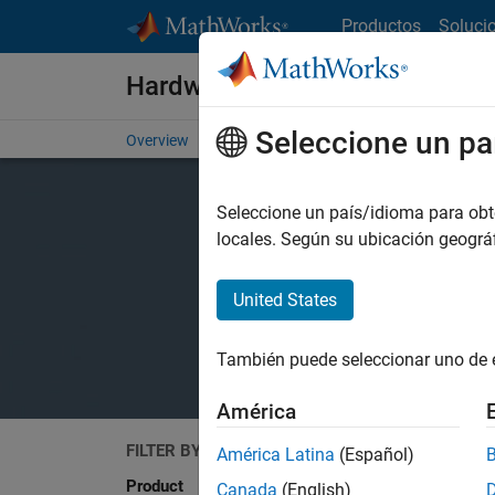
Saltar al contenido
Productos
Soluci
Hardware Support
Seleccione un pa
Overview
Search Hardware Support
Request Har
Seleccione un país/idioma para obten
locales. Según su ubicación geogr
United States
También puede seleccionar uno de 
América
FILTER BY
Search
América Latina
(Español)
Product
Canada
(English)