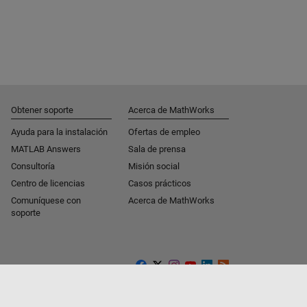
Obtener soporte
Acerca de MathWorks
Ayuda para la instalación
Ofertas de empleo
MATLAB Answers
Sala de prensa
Consultoría
Misión social
Centro de licencias
Casos prácticos
Comuníquese con
Acerca de MathWorks
soporte