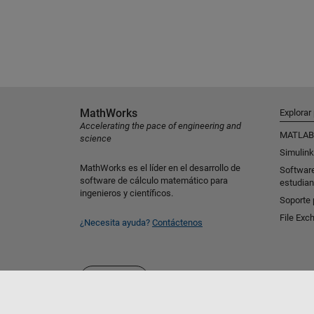
MathWorks
Explorar
Accelerating the pace of engineering and
MATLAB
science
Simulink
MathWorks es el líder en el desarrollo de
Softwar
software de cálculo matemático para
estudian
ingenieros y científicos.
Soporte 
File Exc
¿Necesita ayuda?
Contáctenos
Seleccione un país/idioma
España