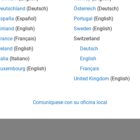
Deutschland
(Deutsch)
Österreich
(Deutsch)
España
(Español)
Portugal
(English)
inland
(English)
Sweden
(English)
rance
(Français)
Switzerland
reland
(English)
Deutsch
talia
(Italiano)
English
Luxembourg
(English)
Français
United Kingdom
(English)
Comuníquese con su oficina local