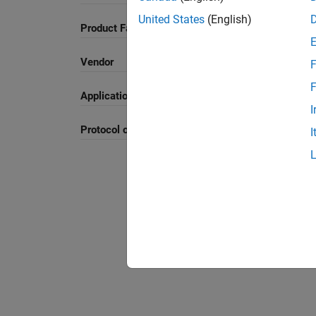
United States
(English)
Product Family and Category
Vendor
F
F
Application
I
Protocol or Standard
I