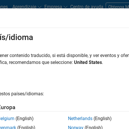
ones
Aprendizaje
Empresa
Centro de ayuda
Obtenga 
ís/idioma
dware Support
er contenido traducido, si está disponible, y ver eventos y ofer
Search Hardware Support
áfica, recomendamos que seleccione:
United States
.
Find integrated hardware solutions with MATLAB and Simulink.
estos países/idiomas:
Europa
Belgium
(English)
Netherlands
(English)
Denmark
(English)
Norway
(English)