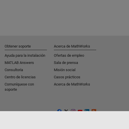
Obtener soporte
Acerca de MathWorks
Ayuda para la instalación
Ofertas de empleo
MATLAB Answers
Sala de prensa
Consultoría
Misión social
Centro de licencias
Casos prácticos
Comuníquese con
Acerca de MathWorks
soporte