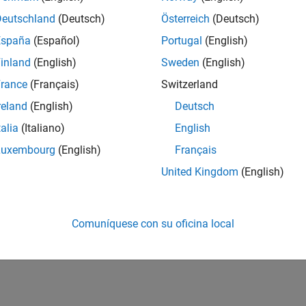
Deutschland
(Deutsch)
Österreich
(Deutsch)
España
(Español)
Portugal
(English)
inland
(English)
Sweden
(English)
rance
(Français)
Switzerland
reland
(English)
Deutsch
talia
(Italiano)
English
Luxembourg
(English)
Français
United Kingdom
(English)
Comuníquese con su oficina local