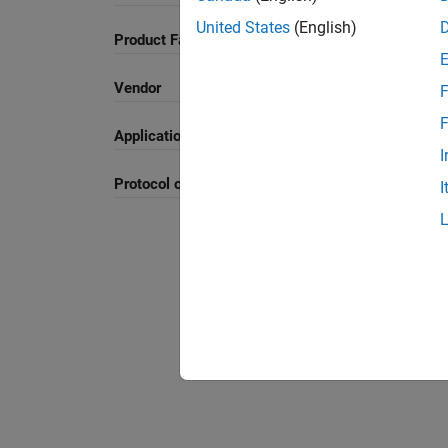
United States
(English)
Product Family and Category
Vendor
F
F
Application
I
Protocol or Standard
I