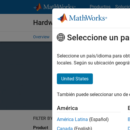
Saltar al contenido
Productos
Soluci
Hardware Support
Seleccione un pa
Overview
Search Hardware Support
Request Har
Seleccione un país/idioma para obten
locales. Según su ubicación geogr
United States
También puede seleccionar uno de 
América
FILTER BY
Search
América Latina
(Español)
Product
Canada
(English)