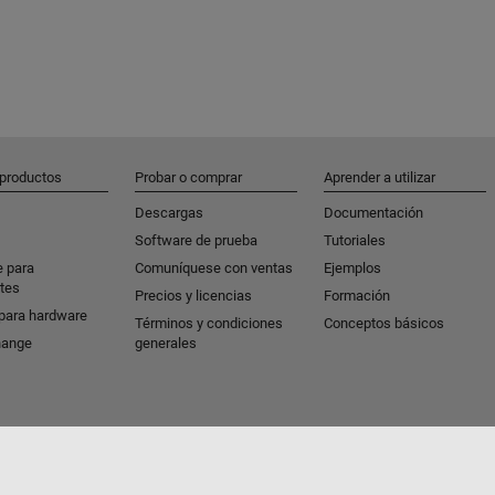
 productos
Probar o comprar
Aprender a utilizar
Descargas
Documentación
Software de prueba
Tutoriales
e para
Comuníquese con ventas
Ejemplos
tes
Precios y licencias
Formación
para hardware
Términos y condiciones
Conceptos básicos
hange
generales