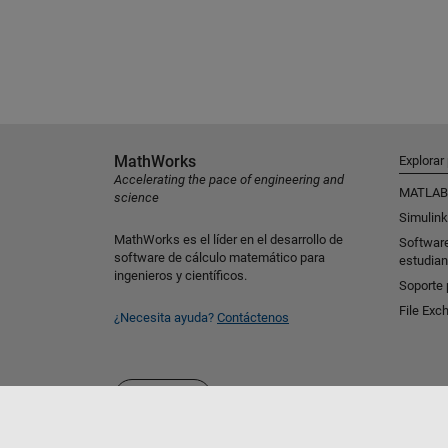
MathWorks
Explorar
Accelerating the pace of engineering and
MATLAB
science
Simulink
MathWorks es el líder en el desarrollo de
Softwar
software de cálculo matemático para
estudian
ingenieros y científicos.
Soporte 
File Exc
¿Necesita ayuda?
Contáctenos
Seleccione un país/idioma
España