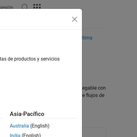
 sesión
Respuestas
reciente. Haga clic aquí para ver la última
tas de productos y servicios
nos
línea de comandos. Genere código desplegable con
o a su aplicación. Use estos ejemplos de flujos de
Asia-Pacífico
Australia
(English)
 code
India
(English)