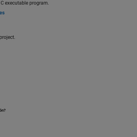
 C executable program.
es
project.
ión?