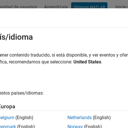
nidad de usuarios
Aprendizaje
Inicie
Obtenga MATLAB
ación
Ejemplos
Funciones
Bloques
Apps
Vídeos
ís/idioma
ucción de esta página aún no se ha actualizado a la versión más 
 en inglés.
er contenido traducido, si está disponible, y ver eventos y ofer
liegue de código fuente y binarios
áfica, recomendamos que seleccione:
United States
.
gue código fuente y archivos binarios generados en otros entor
hivos binarios y ejecutables se crean desde la app o desde la 
ción principal de ejemplo para incorporar el ejecutable o binari
estos países/idiomas:
 como base para sus proyectos.
Europa
iones
Belgium
(English)
Netherlands
(English)
Call C/C++ function from generated
r.ceval
Denmark
(English)
Norway
(English)