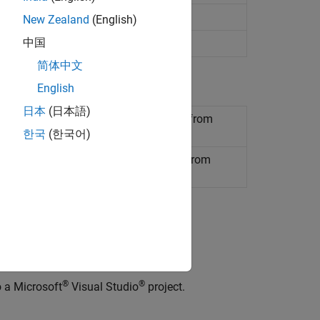
New Zealand
(English)
中国
or relocation
简体中文
English
日本
(日本語)
parameters for C/C++ code generation from
한국
(한국어)
ion object for C/C++ code generation from
®
®
o a
Microsoft
Visual Studio
project.