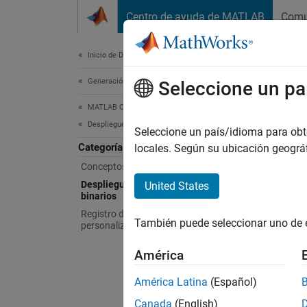
Saltar al contenido
Centro de ayuda de MATLAB
Comu
Document
Inicio de Documentación
Generación de código
Seleccione un pa
La trad
versión
MATLAB Coder
Despliegue
Seleccione un país/idioma para obten
Desp
Categoría
locales. Según su ubicación geogr
Conceptos básicos del despliegue
Desplie
Despliegue de código fuente y
United States
binarios
Los arc
una fun
Registro de cadenas de herramientas
También puede seleccionar uno de 
personalizadas
trabajo
América
Func
América Latina
(Español)
code
Canada
(English)