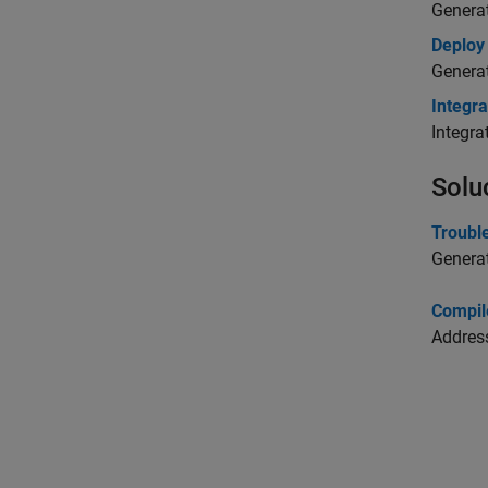
Generat
Deploy
Generat
Integr
Integra
Solu
Troubl
Generat
Compil
Address