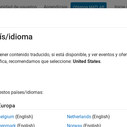
nidad de usuarios
Aprendizaje
Inicie
Obtenga MATLAB
ación
Ejemplos
Funciones
Bloques
Apps
Vídeos
ís/idioma
er contenido traducido, si está disponible, y ver eventos y ofer
¿Qué tan útil fue esta traducc
áfica, recomendamos que seleccione:
United States
.
estos países/idiomas:
Europa
Belgium
(English)
Netherlands
(English)
Denmark
(English)
Norway
(English)