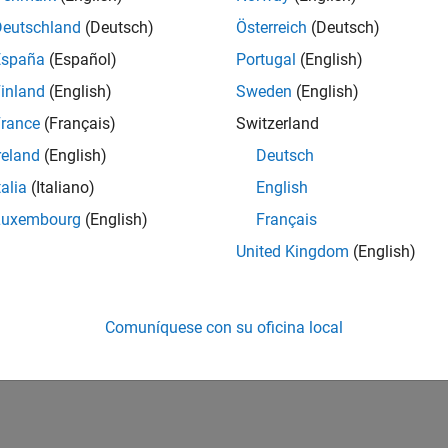
Deutschland
(Deutsch)
Österreich
(Deutsch)
España
(Español)
Portugal
(English)
inland
(English)
Sweden
(English)
rance
(Français)
Switzerland
reland
(English)
Deutsch
talia
(Italiano)
English
Luxembourg
(English)
Français
United Kingdom
(English)
Comuníquese con su oficina local