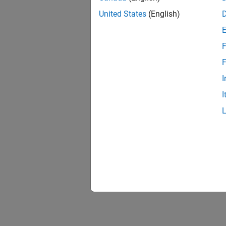
United States
(English)
F
F
I
I