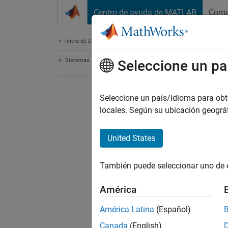
Saltar al contenido
Centro de ayuda de MATLAB
Comu
Document
Inicio de Documentación
Sistemas de control
Seleccione un pa
Seleccione un país/idioma para obten
locales. Según su ubicación geogr
United States
También puede seleccionar uno de 
América
América Latina
(Español)
Canada
(English)