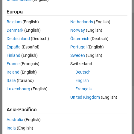
Europa
Belgium
(English)
Netherlands
(English)
Centro de confianza
Marcas comerciales
Denmark
(English)
Norway
(English)
Política de privacidad
Antipiratería
Estado de las aplicaciones
Deutschland
(Deutsch)
Österreich
(Deutsch)
Información de contacto
España
(Español)
Portugal
(English)
© 1994-2026 The MathWorks, Inc.
Finland
(English)
Sweden
(English)
France
(Français)
Switzerland
Seleccione un
España
Ireland
(English)
Deutsch
Italia
(Italiano)
English
Luxembourg
(English)
Français
United Kingdom
(English)
Asia-Pacífico
Australia
(English)
India
(English)