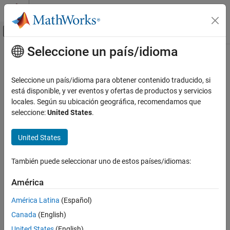
Saltar al contenido
Centro de ayuda de MATLAB
Mostrar/ocultar menú de navegación
Seleccione un país/idioma
Contenido principal
Inicio de Documentación
Sistemas de control
Seleccione un país/idioma para obtener contenido traducido, si
está disponible, y ver eventos y ofertas de productos y servicios
locales. Según su ubicación geográfica, recomendamos que
¿Qué tan útil fue esta traducción?
seleccione:
United States
.
United States
También puede seleccionar uno de estos países/idiomas:
América
América Latina
(Español)
Canada
(English)
United States
(English)