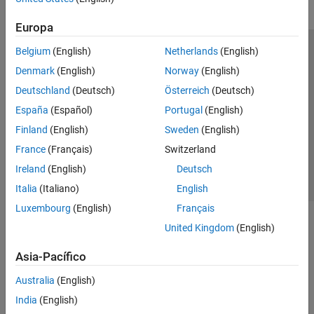
Europa
Belgium
(English)
Netherlands
(English)
Centro de confianza
Marcas comerciales
Denmark
(English)
Norway
(English)
Política de privacidad
Antipiratería
Estado de las aplicaciones
Deutschland
(Deutsch)
Österreich
(Deutsch)
Información de contacto
España
(Español)
Portugal
(English)
© 1994-2026 The MathWorks, Inc.
Finland
(English)
Sweden
(English)
France
(Français)
Switzerland
Seleccione un
España
Ireland
(English)
Deutsch
Italia
(Italiano)
English
Luxembourg
(English)
Français
United Kingdom
(English)
Asia-Pacífico
Australia
(English)
India
(English)