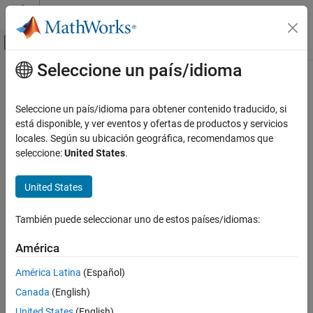
Saltar al contenido
Centro de ayuda de MATLAB
Mostrar/ocultar menú de navegación
Seleccione un país/idioma
Contenido principal
Inicio de Documentación
Signal Processing
Seleccione un país/idioma para obtener contenido traducido, si
está disponible, y ver eventos y ofertas de productos y servicios
locales. Según su ubicación geográfica, recomendamos que
How useful was this information?
seleccione:
United States
.
United States
También puede seleccionar uno de estos países/idiomas:
América
América Latina
(Español)
Canada
(English)
United States
(English)