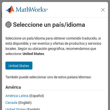
Saltar al contenido
Centro de ayuda de MATLAB
Mostrar/ocultar menú de navegación
Seleccione un país/idioma
Contenido principal
Inicio de Documentación
Code Generation
Seleccione un país/idioma para obtener contenido traducido, si
está disponible, y ver eventos y ofertas de productos y servicios
locales. Según su ubicación geográfica, recomendamos que
How useful was this information?
seleccione:
United States
.
United States
También puede seleccionar uno de estos países/idiomas:
América
América Latina
(Español)
Canada
(English)
United States
(English)