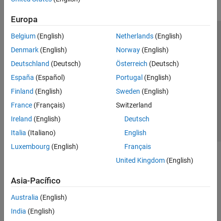
Europa
Belgium
(English)
Netherlands
(English)
Centro de confianza
Marcas comerciales
Denmark
(English)
Norway
(English)
Política de privacidad
Antipiratería
Estado de las aplicaciones
Deutschland
(Deutsch)
Österreich
(Deutsch)
Información de contacto
España
(Español)
Portugal
(English)
© 1994-2026 The MathWorks, Inc.
Finland
(English)
Sweden
(English)
France
(Français)
Switzerland
Seleccione un
España
Ireland
(English)
Deutsch
Italia
(Italiano)
English
Luxembourg
(English)
Français
United Kingdom
(English)
Asia-Pacífico
Australia
(English)
India
(English)