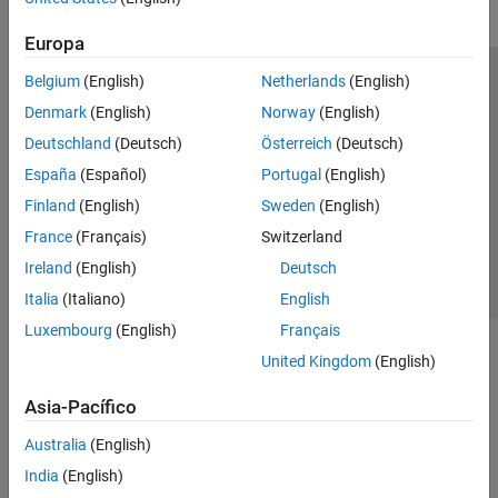
Europa
Belgium
(English)
Netherlands
(English)
Centro de confianza
Marcas comerciales
Denmark
(English)
Norway
(English)
Política de privacidad
Antipiratería
Estado de las aplicaciones
Deutschland
(Deutsch)
Österreich
(Deutsch)
Información de contacto
España
(Español)
Portugal
(English)
© 1994-2026 The MathWorks, Inc.
Finland
(English)
Sweden
(English)
France
(Français)
Switzerland
Seleccione un
España
Ireland
(English)
Deutsch
Italia
(Italiano)
English
Luxembourg
(English)
Français
United Kingdom
(English)
Asia-Pacífico
Australia
(English)
India
(English)