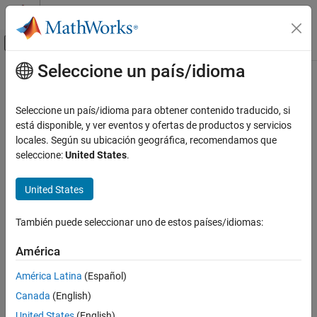
Saltar al contenido
Centro de ayuda de MATLAB
Mostrar/ocultar menú de navegación
Seleccione un país/idioma
Contenido principal
Inicio de Documentación
Computational Finance
Seleccione un país/idioma para obtener contenido traducido, si
está disponible, y ver eventos y ofertas de productos y servicios
locales. Según su ubicación geográfica, recomendamos que
How useful was this information?
seleccione:
United States
.
United States
También puede seleccionar uno de estos países/idiomas:
América
América Latina
(Español)
Canada
(English)
United States
(English)