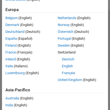
Simulink Coverage
Europa
Simulink Design Verifier
Belgium
(English)
Netherlands
(English)
Centro de confianza
Marcas comerciales
Simulink Fault Analyzer
Denmark
(English)
Norway
(English)
Política de privacidad
Antipiratería
Estado de las aplicaciones
Get Started with Simulink Fault Analyzer
Deutschland
(Deutsch)
Österreich
(Deutsch)
Información de contacto
Fault Modeling
España
(Español)
Portugal
(English)
Fault Simulation
© 1994-2026 The MathWorks, Inc.
Finland
(English)
Sweden
(English)
Link Artifacts
Safety Analysis
France
(Français)
Switzerland
Seleccione un
España
Reporting Management
Ireland
(English)
Deutsch
Simulink Test
Italia
(Italiano)
English
Luxembourg
(English)
Français
United Kingdom
(English)
Asia-Pacífico
Australia
(English)
India
(English)