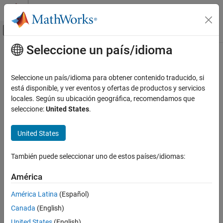
Saltar al contenido
Centro de ayuda de MATLAB
Mostrar/ocultar menú de navegación
Seleccione un país/idioma
Contenido principal
Inicio de Documentación
Verification, Validation, and Test
Seleccione un país/idioma para obtener contenido traducido, si
Categoría
está disponible, y ver eventos y ofertas de productos y servicios
locales. Según su ubicación geográfica, recomendamos que
MATLAB Test
How useful was this information?
seleccione:
United States
.
Polyspace Access
Polyspace as You Code
United States
Polyspace Bug Finder
También puede seleccionar uno de estos países/idiomas:
Polyspace Code Prover
Polyspace Copilot
América
Polyspace Test
América Latina
(Español)
Requirements Toolbox
Canada
(English)
Simulink Check
United States
(English)