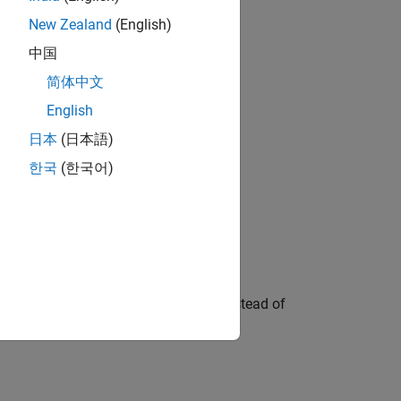
New Zealand
(English)
 it to a MEX function.
中国
简体中文
 from MATLAB.
English
日本
(日本語)
한국
(한국어)
lds or array elements.
ode by using the
function instead of
accumpos