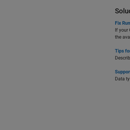
Solu
Fix Ru
If your
the ava
Tips f
Describ
Suppor
Data ty