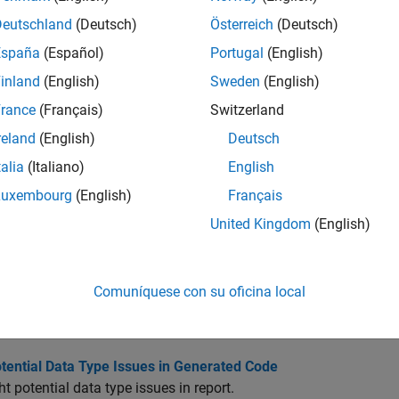
ow for Fixed-Point Code Acceleration and Generation
Deutschland
(Deutsch)
Österreich
(Deutsch)
es the steps required for preparing MATLAB code and converting
España
(Español)
Portugal
(English)
inland
(English)
Sweden
(English)
ons Supported for Code Acceleration or C Code Generation
he Fixed-Point Designer features supported by code generation
rance
(Français)
Switzerland
reland
(English)
Deutsch
eneration with MATLAB Coder
talia
(Italiano)
English
ces you to the
MATLAB Coder
product.
Luxembourg
(English)
Français
neration for Constants in Structures and Arrays
United Kingdom
(English)
es the code generator does not recognize constant structure fie
Multiword Operations in Generated Code
Comuníquese con su oficina local
xample shows how to avoid multiword operations in generated c
addition in your MATLAB algorithm.
tential Data Type Issues in Generated Code
ht potential data type issues in report.