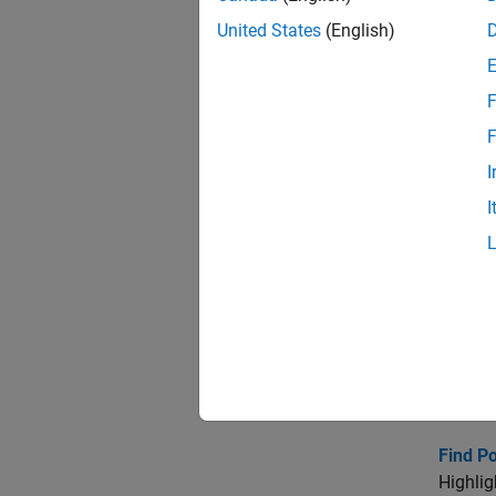
Workfl
United States
(English)
Describ
F
Functi
Lists t
F
I
Code G
I
Introdu
Code Ge
Sometim
Avoid 
This e
simple 
Find Po
Highlig