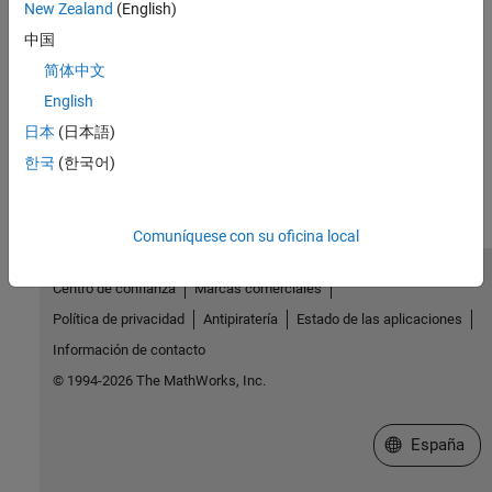
New Zealand
(English)
中国
简体中文
Solución de problemas
English
日本
(日本語)
¿Qué tan útil fue esta traducción?
한국
(한국어)
Comuníquese con su oficina local
Centro de confianza
Marcas comerciales
Política de privacidad
Antipiratería
Estado de las aplicaciones
Información de contacto
© 1994-2026 The MathWorks, Inc.
Seleccione un
España