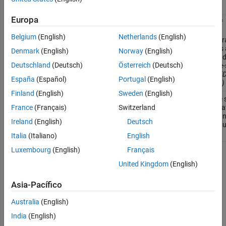
Funciones
Arreglos de celdas
Europa
Tablas
Check if
coder.areUnboundedVariableSizedArraysSupported
current
Arreglos categóricos
Belgium
(English)
Netherlands
(English)
configur
Arreglos de fecha y hora
settings 
Denmark
(English)
Norway
(English)
Arreglos de duración
unbound
Deutschland
(Deutsch)
Österreich
(Deutsch)
variable-
Horarios
arrays
(D
España
(Español)
Portugal
(English)
Enumeraciones
R2024a)
Clases de MATLAB
Finland
(English)
Sweden
(English)
Resolve 
coder.varsize
Identificadores de función
incompati
France
(Français)
Switzerland
errors a
Diccionarios
Ireland
(English)
Deutsch
declare 
bounds
Italia
(Italiano)
English
Luxembourg
(English)
Français
Temas
United Kingdom
(English)
Asia-Pacífico
Australia
(English)
India
(English)