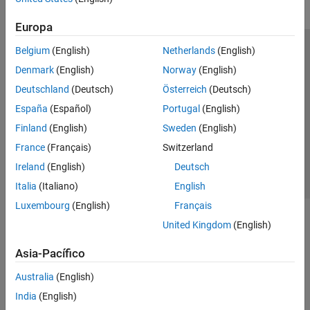
ROS Toolbox
Europa
Sensor Fusion and Tracking Toolbox
Belgium
(English)
Netherlands
(English)
Centro de confianza
Marcas comerciales
Get Started with Sensor Fusion and
Tracking Toolbox
Denmark
(English)
Norway
(English)
Política de privacidad
Antipiratería
Estado de las aplicaciones
Applications
Deutschland
(Deutsch)
Österreich
(Deutsch)
Información de contacto
Orientation, Position, and Coordinate
España
(Español)
Portugal
(English)
Systems
© 1994-2026 The MathWorks, Inc.
Data Import and Preparation
Finland
(English)
Sweden
(English)
Trajectory and Scenario Generation
France
(Français)
Switzerland
Seleccione un
España
Sensor Models
Ireland
(English)
Deutsch
Inertial Sensor Fusion
Italia
(Italiano)
English
Estimation Filters
Luxembourg
(English)
Français
Multi-Object Trackers
United Kingdom
(English)
Visualization and Analytics
Simulink 3D Animation
Asia-Pacífico
UAV Toolbox
Australia
(English)
India
(English)