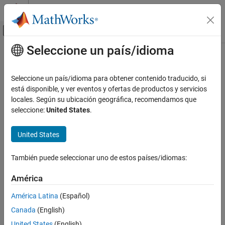
Saltar al contenido
Centro de ayuda de MATLAB
Mostrar/ocultar menú de navegación
Seleccione un país/idioma
Contenido principal
Inicio de Documentación
Radar
Seleccione un país/idioma para obtener contenido traducido, si
Robotics and Autonomous Systems
está disponible, y ver eventos y ofertas de productos y servicios
locales. Según su ubicación geográfica, recomendamos que
Categoría
How useful was this information?
seleccione:
United States
.
Automated Driving Toolbox
Mapping Toolbox
United States
Navigation Toolbox
También puede seleccionar uno de estos países/idiomas:
Phased Array System Toolbox
Radar Toolbox
América
RoadRunner
América Latina
(Español)
RoadRunner Scenario
Canada
(English)
Robotics System Toolbox
United States
(English)