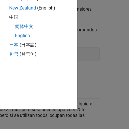
New Zealand
(English)
mágenes en escala de grises, obtendrá mejores
 hasta 256 tonos de gris.
中国
简体中文
introduzca este comando en la línea de comandos
English
日本
(日本語)
한국
(한국어)
 píxel de la pantalla:
a pantalla de 8 bits puede producir cualquiera
 de 24 bits, pero solo pueden aparecer 256
pero si se utilizan todos, ocupan todas las