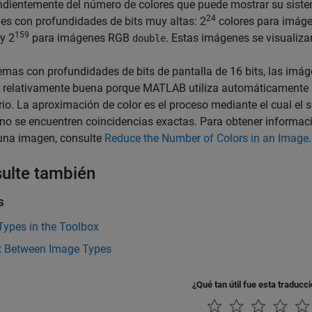
ndientemente del número de colores que puede mostrar su sis
24
s con profundidades de bits muy altas: 2
colores para imá
159
y 2
para imágenes RGB
. Estas imágenes se visualiza
double
emas con profundidades de bits de pantalla de 16 bits, las imá
d relativamente buena porque MATLAB utiliza automáticamente a
io. La aproximación de color es el proceso mediante el cual el 
no se encuentren coincidencias exactas. Para obtener informac
 una imagen, consulte
Reduce the Number of Colors in an Image
.
ulte también
s
Types in the Toolbox
t Between Image Types
¿Qué tan útil fue esta traducc