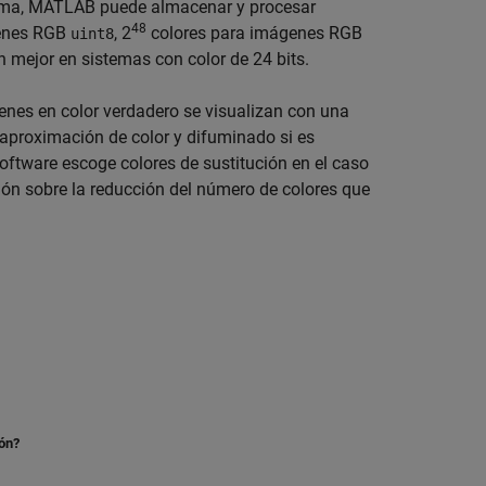
tema, MATLAB puede almacenar y procesar
48
genes RGB
, 2
colores para imágenes RGB
uint8
n mejor en sistemas con color de 24 bits.
genes en color verdadero se visualizan con una
proximación de color y difuminado si es
software escoge colores de sustitución en el caso
ión sobre la reducción del número de colores que
ión?