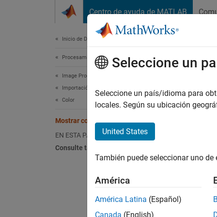
Saltar al contenido
Centro de ayuda de MATLAB
Comu
Document
Inicio de Documentación
Procesamiento de imágenes y visión artificial
Mos
Seleccione un pa
Image Processing Toolbox
Importación, exportación y conversión
El núme
Seleccione un país/idioma para obten
Color
determ
locales. Según su ubicación geogr
Mostrar colores
La mayo
United States
EN ESTA PÁGINA
que ten
Consulte también
visuali
También puede seleccionar uno de 
el modo
visuali
América
Un
América Latina
(Español)
Si
Canada
(English)