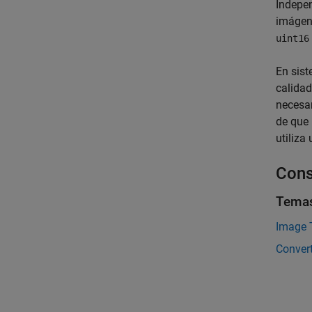
Indepe
imágene
uint16
En sist
calida
necesar
de que 
utiliza
Cons
Tema
Image 
Conver