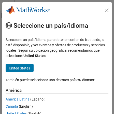
Saltar al contenido
Centro de ayuda de MATLAB
Mostrar/ocultar menú de navegación
Seleccione un país/idioma
Contenido principal
Inicio de Documentación
Procesamiento de imágenes y visión artificial
Seleccione un país/idioma para obtener contenido traducido, si
está disponible, y ver eventos y ofertas de productos y servicios
¿Qué tan útil fue esta traducción?
locales. Según su ubicación geográfica, recomendamos que
seleccione:
United States
.
United States
También puede seleccionar uno de estos países/idiomas:
América
América Latina
(Español)
Canada
(English)
United States
(English)