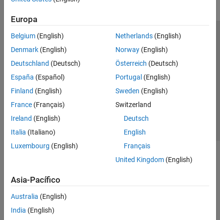
Europa
Belgium
(English)
Netherlands
(English)
Centro de confianza
Marcas comerciales
Denmark
(English)
Norway
(English)
Política de privacidad
Antipiratería
Estado de las aplicaciones
Deutschland
(Deutsch)
Österreich
(Deutsch)
Información de contacto
España
(Español)
Portugal
(English)
© 1994-2026 The MathWorks, Inc.
Finland
(English)
Sweden
(English)
France
(Français)
Switzerland
Seleccione un
España
Ireland
(English)
Deutsch
Italia
(Italiano)
English
Luxembourg
(English)
Français
United Kingdom
(English)
Asia-Pacífico
Australia
(English)
India
(English)